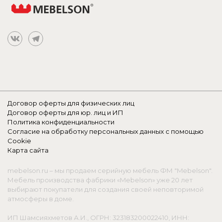
Договор оферты для физических лиц
Договор оферты для юр. лиц и ИП
Политика конфиденциальности
Согласие на обработку персональных данных с помощью
Cookie
Карта сайта
mebelson.ru – мы продаем серийную мебель ФМ "Mebelson".
Мебель производства фабрики «Mebelson» уже 20 лет
выбирают покупатели для создания своей неповторимой
атмосферы в доме.
ИП Шамсияхметов А.И., ОГРН: 323183200022410, ИНН: