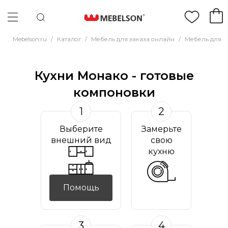
Mebelson.ru
/
Каталог
/
Мебель для заказа онлайн
/
Мебель для к
Кухни Монако - готовые
компоновки
1
2
Выберите
Замерьте
внешний вид
свою
кухню
Помощь
3
4