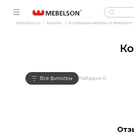
Mebelson.ru
/
Каталог
/
Коллекции мебели от Mebelson
Ко
Все фильтры
Найдено 0
Отз