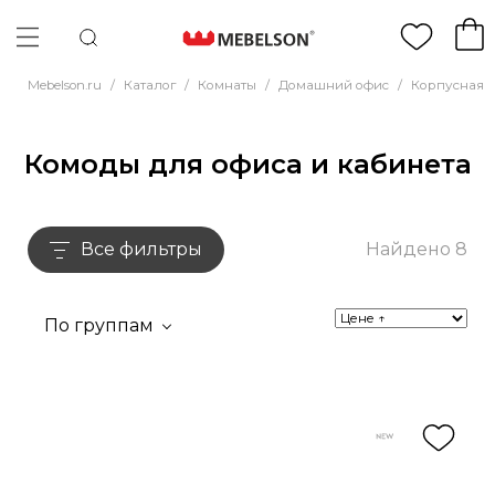
Mebelson.ru
/
Каталог
/
Комнаты
/
Домашний офис
/
Корпусная 
Комоды для офиса и кабинета
Все фильтры
Найдено 8
По группам